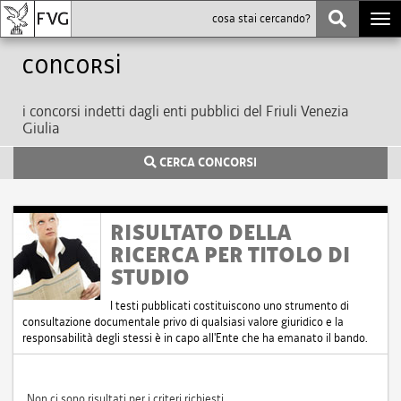
Togg
navi
Concorsi
i concorsi indetti dagli enti pubblici del Friuli Venezia
Giulia
CERCA CONCORSI
RISULTATO DELLA
RICERCA PER TITOLO DI
STUDIO
I testi pubblicati costituiscono uno strumento di
consultazione documentale privo di qualsiasi valore giuridico e la
responsabilità degli stessi è in capo all'Ente che ha emanato il bando.
Non ci sono risultati per i criteri richiesti.