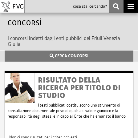
Togg
navi
Concorsi
i concorsi indetti dagli enti pubblici del Friuli Venezia
Giulia
CERCA CONCORSI
RISULTATO DELLA
RICERCA PER TITOLO DI
STUDIO
I testi pubblicati costituiscono uno strumento di
consultazione documentale privo di qualsiasi valore giuridico e la
responsabilità degli stessi è in capo all'Ente che ha emanato il bando.
Non ci sono risultati per i criteri richiesti.