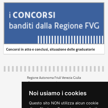
Concorsi in atto e conclusi, situazione delle graduatorie
Regione Autonoma Friuli Venezia Giulia
c.f. 80014930327; p.iva 00526040324
piazza Unità d'Italia 1 Trieste
Noi usiamo i cookies
+39 040 3771111
regione.friuliveneziagiulia@certregione.fvg.it
Questo sito NON utilizza alcun cookie
amministrazione trasparente