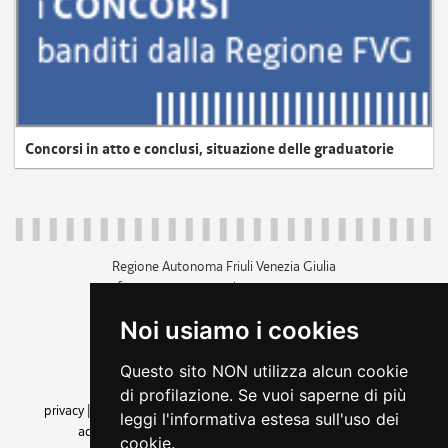
Concorsi in atto e conclusi, situazione delle graduatorie
Regione Autonoma Friuli Venezia Giulia
c.f. 80014930327; p.iva 00526040324
piazza Unità d'Italia 1 Trieste
Noi usiamo i cookies
+39 040 3771111
regione.friuliveneziagiulia@certregione.fvg.it
Questo sito NON utilizza alcun cookie
amministrazione trasparente
di profilazione. Se vuoi saperne di più
privacy
|
cookie
|
note legali
|
accessibilità
|
rss
|
dichiarazione di
leggi l'informativa estesa sull'uso dei
accessibilità
|
feedback
|
cambio preferenze cookie
cookie.