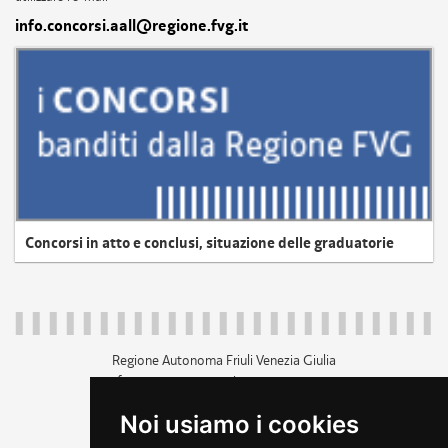
info.concorsi.aall@regione.fvg.it
Concorsi in atto e conclusi, situazione delle graduatorie
Regione Autonoma Friuli Venezia Giulia
c.f. 80014930327; p.iva 00526040324
piazza Unità d'Italia 1 Trieste
Noi usiamo i cookies
+39 040 3771111
regione.friuliveneziagiulia@certregione.fvg.it