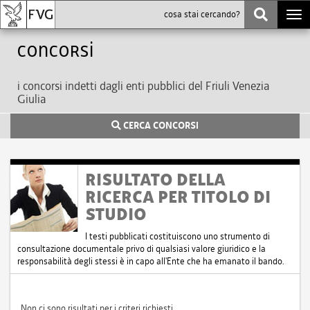
Togg
navi
Concorsi
i concorsi indetti dagli enti pubblici del Friuli Venezia
Giulia
CERCA CONCORSI
RISULTATO DELLA
RICERCA PER TITOLO DI
STUDIO
I testi pubblicati costituiscono uno strumento di
consultazione documentale privo di qualsiasi valore giuridico e la
responsabilità degli stessi è in capo all'Ente che ha emanato il bando.
Non ci sono risultati per i criteri richiesti.