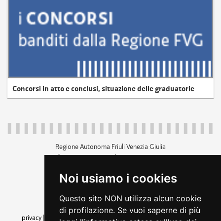
Concorsi in atto e conclusi, situazione delle graduatorie
Regione Autonoma Friuli Venezia Giulia
c.f. 80014930327; p.iva 00526040324
piazza Unità d'Italia 1 Trieste
Noi usiamo i cookies
+39 040 3771111
regione.friuliveneziagiulia@certregione.fvg.it
Questo sito NON utilizza alcun cookie
amministrazione trasparente
di profilazione. Se vuoi saperne di più
privacy
|
cookie
|
note legali
|
accessibilità
|
rss
|
dichiarazione di