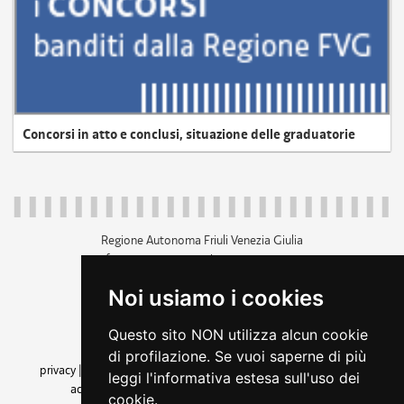
Concorsi in atto e conclusi, situazione delle graduatorie
Regione Autonoma Friuli Venezia Giulia
c.f. 80014930327; p.iva 00526040324
piazza Unità d'Italia 1 Trieste
Noi usiamo i cookies
+39 040 3771111
regione.friuliveneziagiulia@certregione.fvg.it
Questo sito NON utilizza alcun cookie
amministrazione trasparente
di profilazione. Se vuoi saperne di più
privacy
|
cookie
|
note legali
|
accessibilità
|
rss
|
dichiarazione di
leggi l'informativa estesa sull'uso dei
accessibilità
|
feedback
|
cambio preferenze cookie
cookie.