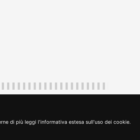
uliveneziagiulia@certregione.fvg.it
ambio preferenze cookie
|
loginFVG
ne di più leggi l'informativa estesa sull'uso dei cookie.
seguici su