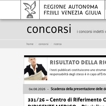
Concorsi
i concorsi indetti 
home
concorsi
ricerca
RISULTATO DELLA RI
I testi pubblicati costituiscono uno strume
responsabilità degli stessi è in capo all'E
04.08.2026
-
Scadenza della presentazione delle 
331/26 – Centro di Riferimento 