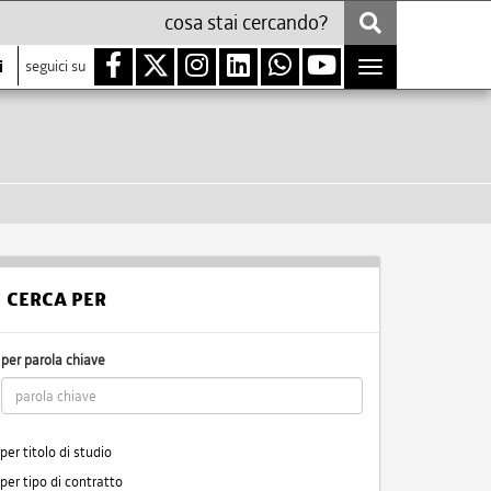
i
seguici su
Toggle
navigation
CERCA PER
per parola chiave
per titolo di studio
per tipo di contratto