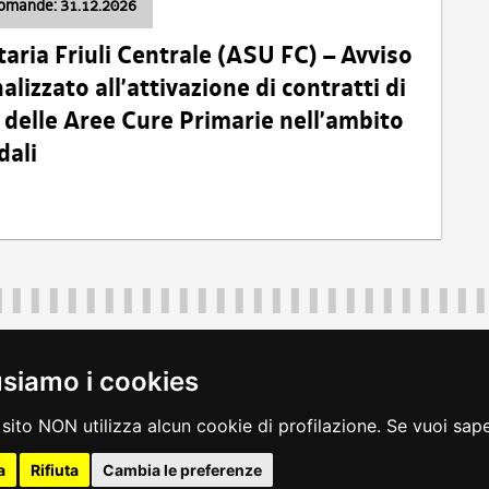
domande: 31.12.2026
taria Friuli Centrale (ASU FC) – Avviso
alizzato all’attivazione di contratti di
delle Aree Cure Primarie nell’ambito
dali
Regione Autonoma Friuli Venezia Giulia
40324
|
piazza Unità d'Italia 1 Trieste
|
+39 040 3771111
|
regione.fri
usiamo i cookies
legali
|
accessibilità
|
rss
|
dichiarazione di accessibilità
|
feedback
|
c
sito NON utilizza alcun cookie di profilazione. Se vuoi saper
a
Rifiuta
Cambia le preferenze