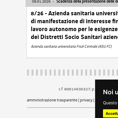
09.01.2026
-
Scadenza della presentazione delle 
8/26 - Azienda sanitaria universi
di manifestazione di interesse fin
lavoro autonomo per le esigenze 
dei Distretti Socio Sanitari azien
Azienda sanitaria universitaria Friuli Centrale (ASU FC)
c.f. 80014930327; p.iva 005260
Noi 
amministrazione trasparente
|
privacy
|
cookie
|
note 
Questo 
Accett