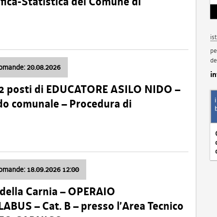
fica-Statistica del Comune di
is
pe
de
domande: 20.08.2026
i
 2 posti di EDUCATORE ASILO NIDO –
nido comunale – Procedura di
domande: 18.09.2026 12:00
della Carnia – OPERAIO
US – Cat. B – presso l’Area Tecnico