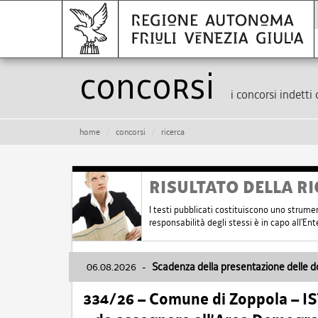
Concorsi
i concorsi indetti 
home
concorsi
ricerca
RISULTATO DELLA RI
I testi pubblicati costituiscono uno strume
responsabilità degli stessi è in capo all'E
06.08.2026
-
Scadenza della presentazione delle 
334/26 – Comune di Zoppola – 