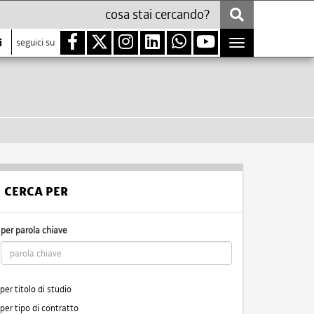
i
seguici su
Toggle
navigation
CERCA PER
per parola chiave
per titolo di studio
per tipo di contratto