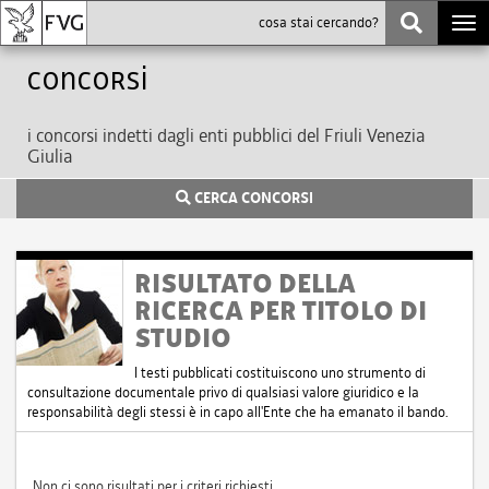
Togg
navi
Concorsi
i concorsi indetti dagli enti pubblici del Friuli Venezia
Giulia
CERCA CONCORSI
RISULTATO DELLA
RICERCA PER TITOLO DI
STUDIO
I testi pubblicati costituiscono uno strumento di
consultazione documentale privo di qualsiasi valore giuridico e la
responsabilità degli stessi è in capo all'Ente che ha emanato il bando.
Non ci sono risultati per i criteri richiesti.