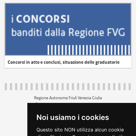
Concorsi in atto e conclusi, situazione delle graduatorie
Regione Autonoma Friuli Venezia Giulia
c.f. 80014930327; p.iva 00526040324
piazza Unità d'Italia 1 Trieste
Noi usiamo i cookies
+39 040 3771111
regione.friuliveneziagiulia@certregione.fvg.it
Questo sito NON utilizza alcun cookie
amministrazione trasparente