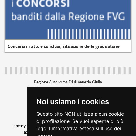
Concorsi in atto e conclusi, situazione delle graduatorie
Regione Autonoma Friuli Venezia Giulia
c.f. 80014930327; p.iva 00526040324
piazza Unità d'Italia 1 Trieste
Noi usiamo i cookies
+39 040 3771111
regione.friuliveneziagiulia@certregione.fvg.it
Questo sito NON utilizza alcun cookie
amministrazione trasparente
di profilazione. Se vuoi saperne di più
privacy
|
cookie
|
note legali
|
accessibilità
|
rss
|
dichiarazione di
leggi l'informativa estesa sull'uso dei
accessibilità
|
feedback
|
cambio preferenze cookie
cookie.