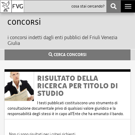
Togg
navi
Concorsi
i concorsi indetti dagli enti pubblici del Friuli Venezia
Giulia
CERCA CONCORSI
RISULTATO DELLA
RICERCA PER TITOLO DI
STUDIO
I testi pubblicati costituiscono uno strumento di
consultazione documentale privo di qualsiasi valore giuridico e la
responsabilità degli stessi è in capo all'Ente che ha emanato il bando.
Non ci sono risultati per i criteri richiesti.