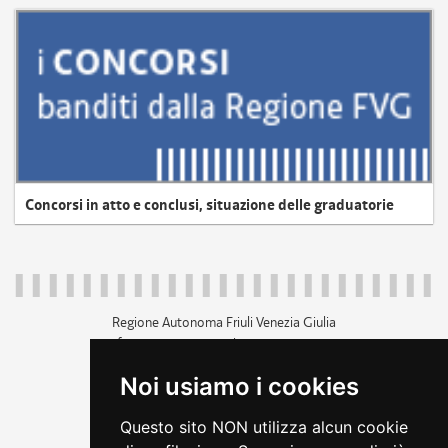
Concorsi in atto e conclusi, situazione delle graduatorie
Regione Autonoma Friuli Venezia Giulia
c.f. 80014930327; p.iva 00526040324
piazza Unità d'Italia 1 Trieste
Noi usiamo i cookies
+39 040 3771111
regione.friuliveneziagiulia@certregione.fvg.it
Questo sito NON utilizza alcun cookie
amministrazione trasparente