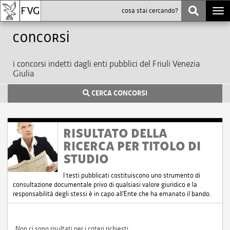
Togg
navi
Concorsi
i concorsi indetti dagli enti pubblici del Friuli Venezia
Giulia
CERCA CONCORSI
RISULTATO DELLA
RICERCA PER TITOLO DI
STUDIO
I testi pubblicati costituiscono uno strumento di
consultazione documentale privo di qualsiasi valore giuridico e la
responsabilità degli stessi è in capo all'Ente che ha emanato il bando.
Non ci sono risultati per i criteri richiesti.