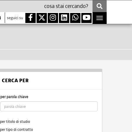
i
seguici su
Toggle
navigation
CERCA PER
per parola chiave
per titolo di studio
per tipo di contratto