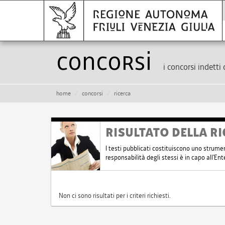
Concorsi
i concorsi indetti 
home
concorsi
ricerca
RISULTATO DELLA RI
I testi pubblicati costituiscono uno strume
responsabilità degli stessi è in capo all'E
Non ci sono risultati per i criteri richiesti.