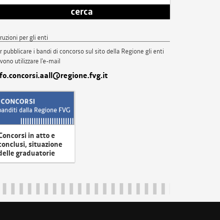
cerca
truzioni per gli enti
r pubblicare i bandi di concorso sul sito della Regione gli enti
vono utilizzare l'e-mail
nfo.concorsi.aall@regione.fvg.it
Concorsi in atto e
conclusi, situazione
delle graduatorie
uliveneziagiulia@certregione.fvg.it