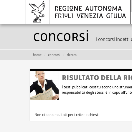
Concorsi
i concorsi indetti 
home
concorsi
ricerca
RISULTATO DELLA RI
I testi pubblicati costituiscono uno strume
responsabilità degli stessi è in capo all'E
Non ci sono risultati per i criteri richiesti.