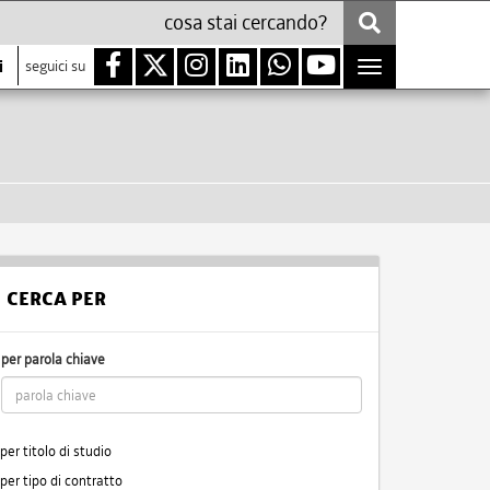
i
seguici su
Toggle
navigation
CERCA PER
per parola chiave
per titolo di studio
per tipo di contratto