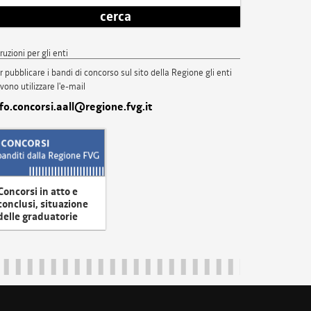
cerca
truzioni per gli enti
r pubblicare i bandi di concorso sul sito della Regione gli enti
vono utilizzare l'e-mail
nfo.concorsi.aall@regione.fvg.it
Concorsi in atto e
conclusi, situazione
delle graduatorie
uliveneziagiulia@certregione.fvg.it