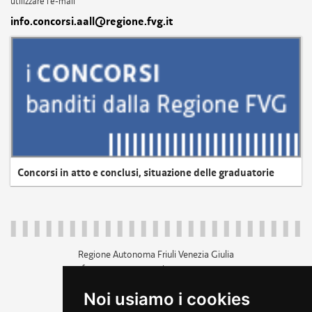
utilizzare l'e-mail
info.concorsi.aall@regione.fvg.it
Concorsi in atto e conclusi, situazione delle graduatorie
Regione Autonoma Friuli Venezia Giulia
c.f. 80014930327; p.iva 00526040324
piazza Unità d'Italia 1 Trieste
Noi usiamo i cookies
+39 040 3771111