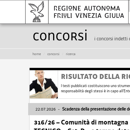
Concorsi
i concorsi indetti 
home
concorsi
ricerca
RISULTATO DELLA RI
I testi pubblicati costituiscono uno strume
responsabilità degli stessi è in capo all'E
22.07.2026
-
Scadenza della presentazione delle 
316/26 – Comunità di montagna