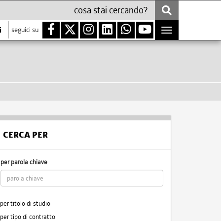
i
seguici su
Toggle
navigation
CERCA PER
per parola chiave
per titolo di studio
per tipo di contratto