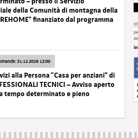
minato – presso il Servizio
oriale della Comunità di montagna della
o “REHOME” finanziato dal programma
is
pe
de
i
domande: 31.12.2026 12:00
izi alla Persona “Casa per anziani” di
ROFESSIONALI TECNICI – Avviso aperto
 a tempo determinato e pieno