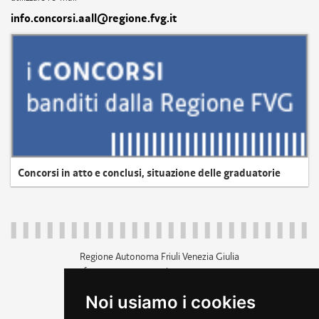
info.concorsi.aall@regione.fvg.it
Concorsi in atto e conclusi, situazione delle graduatorie
Regione Autonoma Friuli Venezia Giulia
c.f. 80014930327; p.iva 00526040324
piazza Unità d'Italia 1 Trieste
Noi usiamo i cookies
+39 040 3771111
regione.friuliveneziagiulia@certregione.fvg.it