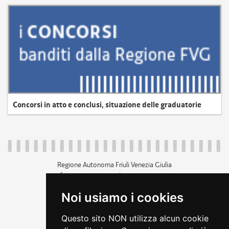
Concorsi in atto e conclusi, situazione delle graduatorie
Regione Autonoma Friuli Venezia Giulia
c.f. 80014930327; p.iva 00526040324
piazza Unità d'Italia 1 Trieste
Noi usiamo i cookies
+39 040 3771111
regione.friuliveneziagiulia@certregione.fvg.it
Questo sito NON utilizza alcun cookie
amministrazione trasparente