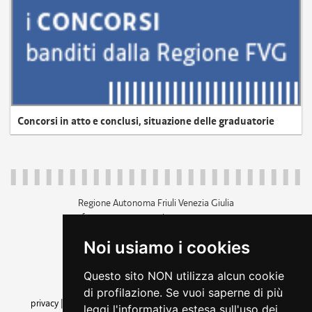
Concorsi in atto e conclusi, situazione delle graduatorie
Regione Autonoma Friuli Venezia Giulia
c.f. 80014930327; p.iva 00526040324
piazza Unità d'Italia 1 Trieste
Noi usiamo i cookies
+39 040 3771111
regione.friuliveneziagiulia@certregione.fvg.it
Questo sito NON utilizza alcun cookie
amministrazione trasparente
di profilazione. Se vuoi saperne di più
privacy
|
cookie
|
note legali
|
accessibilità
|
rss
|
dichiarazione di
leggi l'informativa estesa sull'uso dei