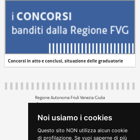
Concorsi in atto e conclusi, situazione delle graduatorie
Regione Autonoma Friuli Venezia Giulia
c.f. 80014930327; p.iva 00526040324
piazza Unità d'Italia 1 Trieste
Noi usiamo i cookies
+39 040 3771111
regione.friuliveneziagiulia@certregione.fvg.it
Questo sito NON utilizza alcun cookie
amministrazione trasparente
di profilazione. Se vuoi saperne di più