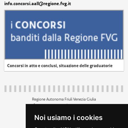
info.concorsi.aall@regione.fvg.it
Concorsi in atto e conclusi, situazione delle graduatorie
Regione Autonoma Friuli Venezia Giulia
c.f. 80014930327; p.iva 00526040324
piazza Unità d'Italia 1 Trieste
Noi usiamo i cookies
+39 040 3771111
regione.friuliveneziagiulia@certregione.fvg.it