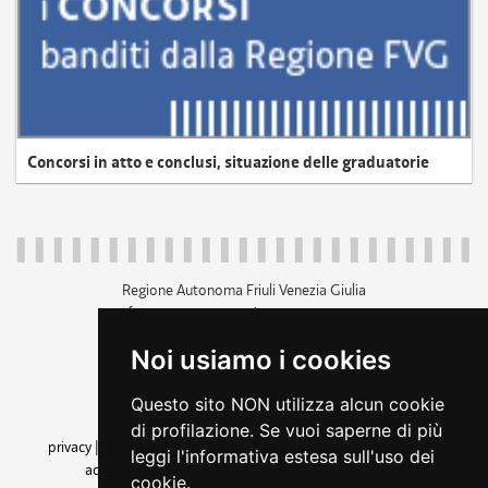
Concorsi in atto e conclusi, situazione delle graduatorie
Regione Autonoma Friuli Venezia Giulia
c.f. 80014930327; p.iva 00526040324
piazza Unità d'Italia 1 Trieste
Noi usiamo i cookies
+39 040 3771111
regione.friuliveneziagiulia@certregione.fvg.it
Questo sito NON utilizza alcun cookie
amministrazione trasparente
di profilazione. Se vuoi saperne di più
privacy
|
cookie
|
note legali
|
accessibilità
|
rss
|
dichiarazione di
leggi l'informativa estesa sull'uso dei
accessibilità
|
feedback
|
cambio preferenze cookie
cookie.