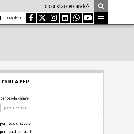
i
seguici su
Toggle
navigation
CERCA PER
per parola chiave
per titolo di studio
per tipo di contratto