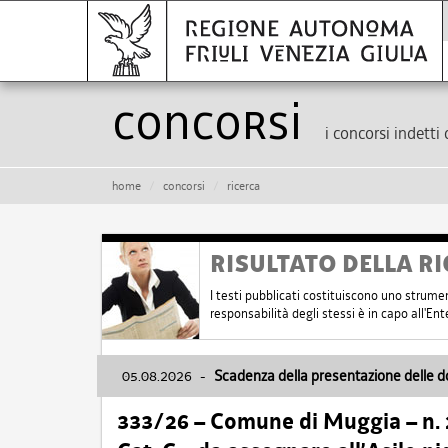
Concorsi
i concorsi indetti 
home
concorsi
ricerca
RISULTATO DELLA RI
I testi pubblicati costituiscono uno strume
responsabilità degli stessi è in capo all'E
05.08.2026
-
Scadenza della presentazione delle 
333/26 – Comune di Muggia – n.