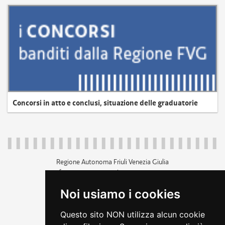
Concorsi in atto e conclusi, situazione delle graduatorie
Regione Autonoma Friuli Venezia Giulia
c.f. 80014930327; p.iva 00526040324
piazza Unità d'Italia 1 Trieste
Noi usiamo i cookies
+39 040 3771111
regione.friuliveneziagiulia@certregione.fvg.it
Questo sito NON utilizza alcun cookie
amministrazione trasparente