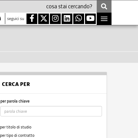
i
seguici su
Toggle
navigation
CERCA PER
per parola chiave
per titolo di studio
per tipo di contratto