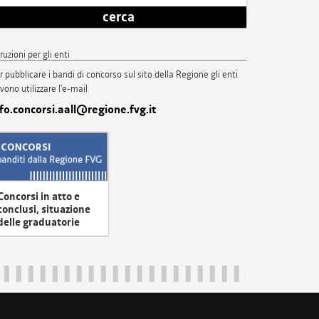
cerca
truzioni per gli enti
r pubblicare i bandi di concorso sul sito della Regione gli enti
vono utilizzare l'e-mail
nfo.concorsi.aall@regione.fvg.it
Concorsi in atto e
conclusi, situazione
delle graduatorie
uliveneziagiulia@certregione.fvg.it