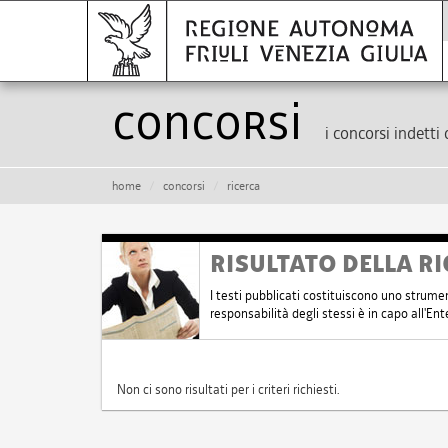
Concorsi
i concorsi indetti 
home
concorsi
ricerca
RISULTATO DELLA RI
I testi pubblicati costituiscono uno strume
responsabilità degli stessi è in capo all'E
Non ci sono risultati per i criteri richiesti.