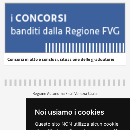
Concorsi in atto e conclusi, situazione delle graduatorie
Regione Autonoma Friuli Venezia Giulia
c.f. 80014930327; p.iva 00526040324
piazza Unità d'Italia 1 Trieste
Noi usiamo i cookies
+39 040 3771111
regione.friuliveneziagiulia@certregione.fvg.it
Questo sito NON utilizza alcun cookie
amministrazione trasparente