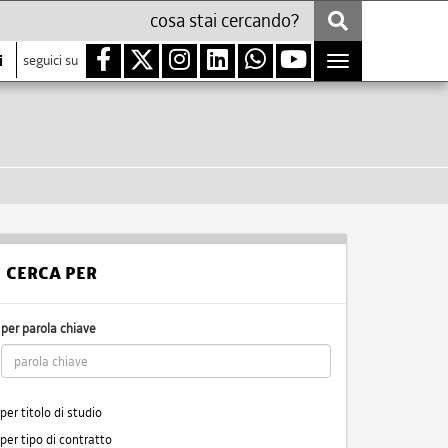
i
seguici su
Toggle
navigation
CERCA PER
per parola chiave
per titolo di studio
per tipo di contratto