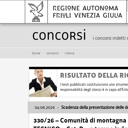
Concorsi
i concorsi indetti 
home
concorsi
ricerca
RISULTATO DELLA RI
I testi pubblicati costituiscono uno strume
responsabilità degli stessi è in capo all'E
04.08.2026
-
Scadenza della presentazione delle 
330/26 – Comunità di montagna