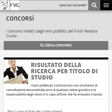
Togg
navi
Concorsi
i concorsi indetti dagli enti pubblici del Friuli Venezia
Giulia
CERCA CONCORSI
RISULTATO DELLA
RICERCA PER TITOLO DI
STUDIO
I testi pubblicati costituiscono uno strumento di
consultazione documentale privo di qualsiasi valore giuridico e la
responsabilità degli stessi è in capo all'Ente che ha emanato il bando.
Non ci sono risultati per i criteri richiesti.