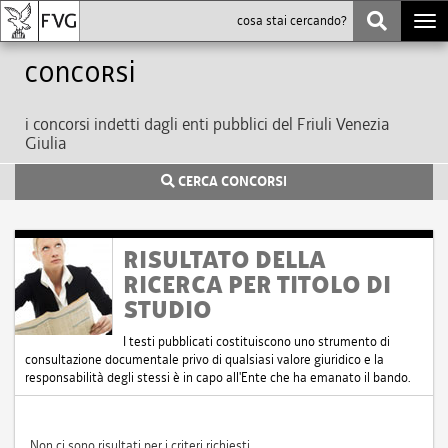
Togg
navi
Concorsi
i concorsi indetti dagli enti pubblici del Friuli Venezia
Giulia
CERCA CONCORSI
RISULTATO DELLA
RICERCA PER TITOLO DI
STUDIO
I testi pubblicati costituiscono uno strumento di
consultazione documentale privo di qualsiasi valore giuridico e la
responsabilità degli stessi è in capo all'Ente che ha emanato il bando.
Non ci sono risultati per i criteri richiesti.