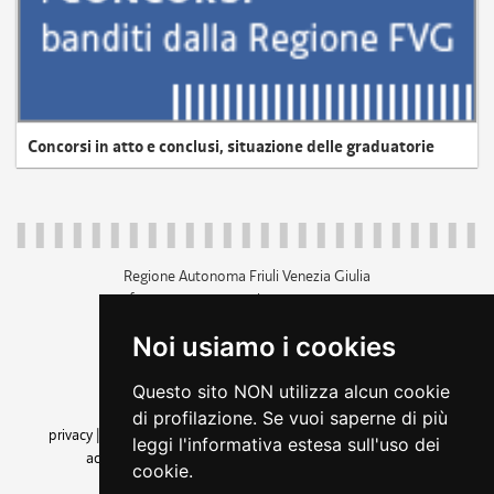
Concorsi in atto e conclusi, situazione delle graduatorie
Regione Autonoma Friuli Venezia Giulia
c.f. 80014930327; p.iva 00526040324
piazza Unità d'Italia 1 Trieste
Noi usiamo i cookies
+39 040 3771111
regione.friuliveneziagiulia@certregione.fvg.it
Questo sito NON utilizza alcun cookie
amministrazione trasparente
di profilazione. Se vuoi saperne di più
privacy
|
cookie
|
note legali
|
accessibilità
|
rss
|
dichiarazione di
leggi l'informativa estesa sull'uso dei
accessibilità
|
feedback
|
cambio preferenze cookie
cookie.
seguici su