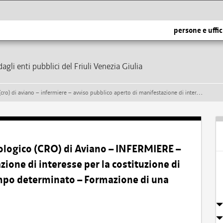
persone e uffic
dagli enti pubblici del Friuli Venezia Giulia
blico aperto di manifestazione di interesse per la costituzione di rapporti di lavoro subordinato a tempo determinato – formazione di una graduatoria
ologico (CRO) di Aviano – INFERMIERE –
ione di interesse per la costituzione di
empo determinato – Formazione di una