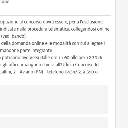
zione.
pazione al concorso dovrà essere, pena l’esclusione,
ndicate nella procedura telematica, collegandosi online
/ (vedi bando).
 della domanda online e le modalità con cui allegare i
ormandone parte integrante.
i potranno rivolgersi dalle ore 11.00 alle ore 12.30 di
ui gli uffici rimangono chiusi, all’Ufficio Concorsi del
allini, 2 - Aviano (PN) - telefono 0434/659 350 o