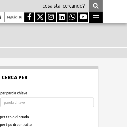
i
seguici su
Toggle
navigation
CERCA PER
per parola chiave
per titolo di studio
per tipo di contratto