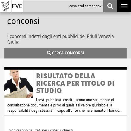
Togg
navi
Concorsi
i concorsi indetti dagli enti pubblici del Friuli Venezia
Giulia
CERCA CONCORSI
RISULTATO DELLA
RICERCA PER TITOLO DI
STUDIO
I testi pubblicati costituiscono uno strumento di
consultazione documentale privo di qualsiasi valore giuridico e la
responsabilità degli stessi è in capo all'Ente che ha emanato il bando.
Non ci sono risultati per i criteri richiesti.