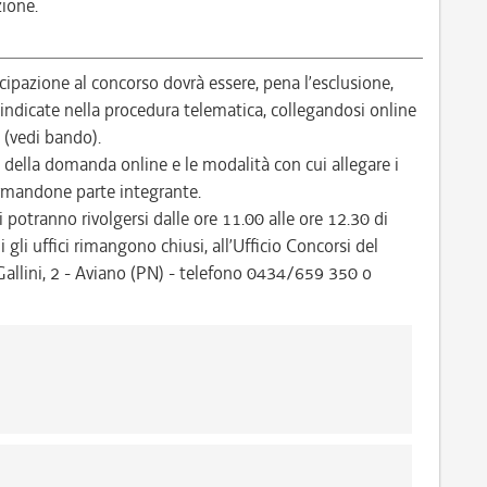
zione.
pazione al concorso dovrà essere, pena l’esclusione,
ndicate nella procedura telematica, collegandosi online
/ (vedi bando).
 della domanda online e le modalità con cui allegare i
ormandone parte integrante.
i potranno rivolgersi dalle ore 11.00 alle ore 12.30 di
ui gli uffici rimangono chiusi, all’Ufficio Concorsi del
allini, 2 - Aviano (PN) - telefono 0434/659 350 o