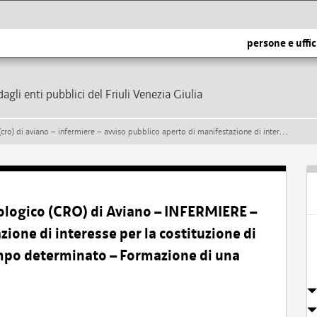
persone e uffic
dagli enti pubblici del Friuli Venezia Giulia
blico aperto di manifestazione di interesse per la costituzione di rapporti di lavoro subordinato a tempo determinato – formazione di una graduatoria
ologico (CRO) di Aviano – INFERMIERE –
ione di interesse per la costituzione di
empo determinato – Formazione di una