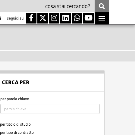
i
seguici su
Toggle
navigation
CERCA PER
per parola chiave
per titolo di studio
per tipo di contratto