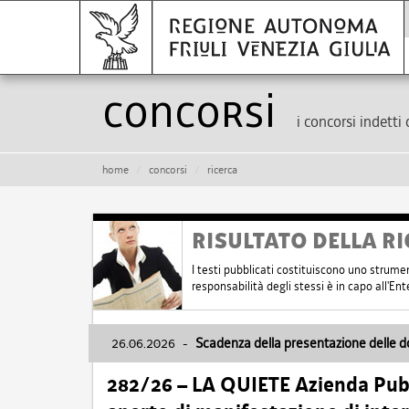
Concorsi
i concorsi indetti 
home
concorsi
ricerca
RISULTATO DELLA RI
I testi pubblicati costituiscono uno strume
responsabilità degli stessi è in capo all'E
26.06.2026
-
Scadenza della presentazione delle 
282/26 – LA QUIETE Azienda Pubbl