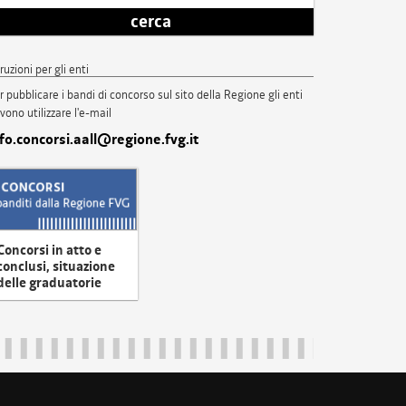
cerca
truzioni per gli enti
r pubblicare i bandi di concorso sul sito della Regione gli enti
vono utilizzare l'e-mail
nfo.concorsi.aall@regione.fvg.it
Concorsi in atto e
conclusi, situazione
delle graduatorie
uliveneziagiulia@certregione.fvg.it