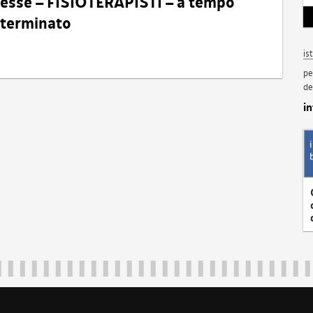
eresse – FISIOTERAPISTI – a tempo
determinato
is
pe
de
i
Regione Autonoma Friuli Venezia Giulia
40324
|
piazza Unità d'Italia 1 Trieste
|
+39 040 3771111
|
regione.fri