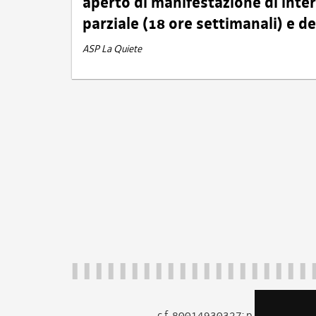
aperto di manifestazione di int
parziale (18 ore settimanali) e 
ASP La Quiete
c.f. 80014930327; p.iva 005260