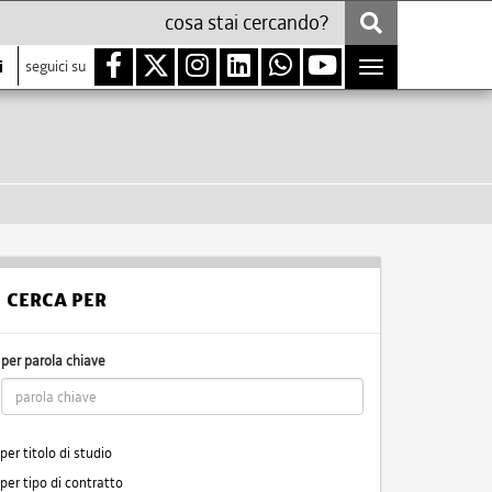
i
seguici su
Toggle
navigation
CERCA PER
per parola chiave
per titolo di studio
per tipo di contratto