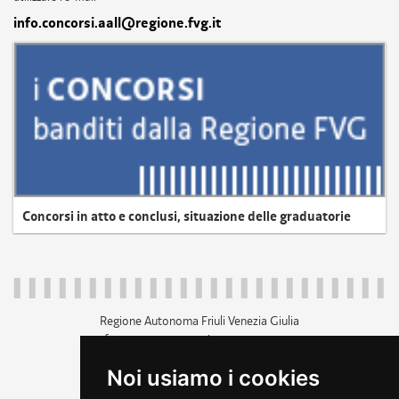
info.concorsi.aall@regione.fvg.it
Concorsi in atto e conclusi, situazione delle graduatorie
Regione Autonoma Friuli Venezia Giulia
c.f. 80014930327; p.iva 00526040324
piazza Unità d'Italia 1 Trieste
Noi usiamo i cookies
+39 040 3771111
regione.friuliveneziagiulia@certregione.fvg.it