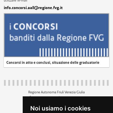
utilizzare l'e-mail
info.concorsi.aall@regione.fvg.it
Concorsi in atto e conclusi, situazione delle graduatorie
Regione Autonoma Friuli Venezia Giulia
c.f. 80014930327; p.iva 00526040324
piazza Unità d'Italia 1 Trieste
Noi usiamo i cookies
+39 040 3771111