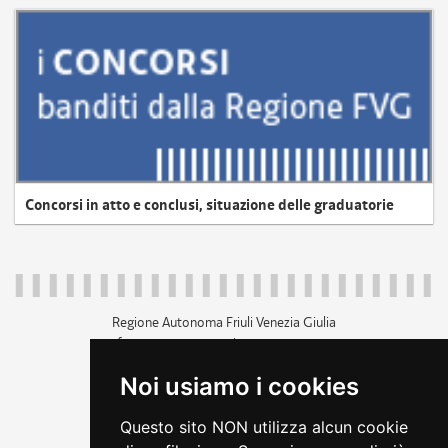
Concorsi in atto e conclusi, situazione delle graduatorie
Regione Autonoma Friuli Venezia Giulia
c.f. 80014930327; p.iva 00526040324
piazza Unità d'Italia 1 Trieste
Noi usiamo i cookies
+39 040 3771111
regione.friuliveneziagiulia@certregione.fvg.it
Questo sito NON utilizza alcun cookie
amministrazione trasparente