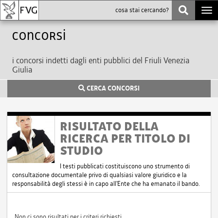
Togg
navi
Concorsi
i concorsi indetti dagli enti pubblici del Friuli Venezia
Giulia
CERCA CONCORSI
RISULTATO DELLA
RICERCA PER TITOLO DI
STUDIO
I testi pubblicati costituiscono uno strumento di
consultazione documentale privo di qualsiasi valore giuridico e la
responsabilità degli stessi è in capo all'Ente che ha emanato il bando.
Non ci sono risultati per i criteri richiesti.