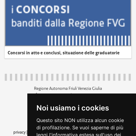
Concorsi in atto e conclusi, situazione delle graduatorie
Regione Autonoma Friuli Venezia Giulia
c.f. 80014930327; p.iva 00526040324
piazza Unità d'Italia 1 Trieste
Noi usiamo i cookies
+39 040 3771111
regione.friuliveneziagiulia@certregione.fvg.it
Questo sito NON utilizza alcun cookie
amministrazione trasparente
di profilazione. Se vuoi saperne di più
privacy
|
cookie
|
note legali
|
accessibilità
|
rss
|
dichiarazione di
leggi l'informativa estesa sull'uso dei