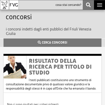
Togg
navi
Concorsi
i concorsi indetti dagli enti pubblici del Friuli Venezia
Giulia
CERCA CONCORSI
RISULTATO DELLA
RICERCA PER TITOLO DI
STUDIO
I testi pubblicati costituiscono uno strumento di
consultazione documentale privo di qualsiasi valore giuridico e la
responsabilità degli stessi è in capo all'Ente che ha emanato il bando.
Non ci sono risultati per i criteri richiesti.