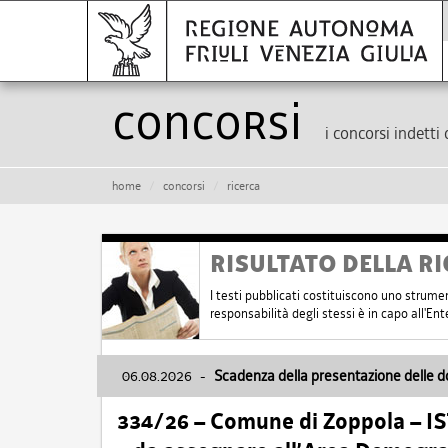
Concorsi
i concorsi indetti 
home
concorsi
ricerca
RISULTATO DELLA RI
I testi pubblicati costituiscono uno strume
responsabilità degli stessi è in capo all'E
06.08.2026
-
Scadenza della presentazione delle 
334/26 – Comune di Zoppola – 