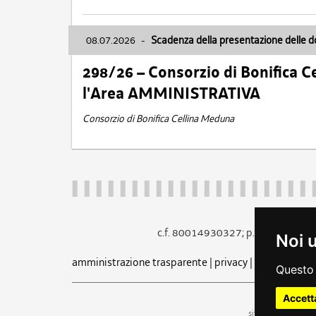
08.07.2026
-
Scadenza della presentazione delle 
298/26 – Consorzio di Bonifica
l'Area AMMINISTRATIVA
Consorzio di Bonifica Cellina Meduna
c.f. 80014930327; p.iva 005260
Noi 
amministrazione trasparente
|
privacy
|
cookie
|
note 
Questo 
Accett
uf
sito a cura dell'