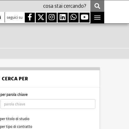
i
seguici su
Toggle
navigation
CERCA PER
per parola chiave
per titolo di studio
per tipo di contratto