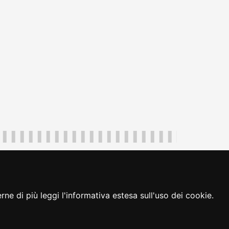
uliveneziagiulia@certregione.fvg.it
ambio preferenze cookie
|
loginFVG
ne di più leggi l'informativa estesa sull'uso dei cookie.
seguici su