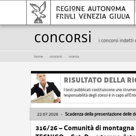
Concorsi
i concorsi indetti 
home
concorsi
ricerca
RISULTATO DELLA RI
I testi pubblicati costituiscono uno strume
responsabilità degli stessi è in capo all'E
22.07.2026
-
Scadenza della presentazione delle 
316/26 – Comunità di montagna