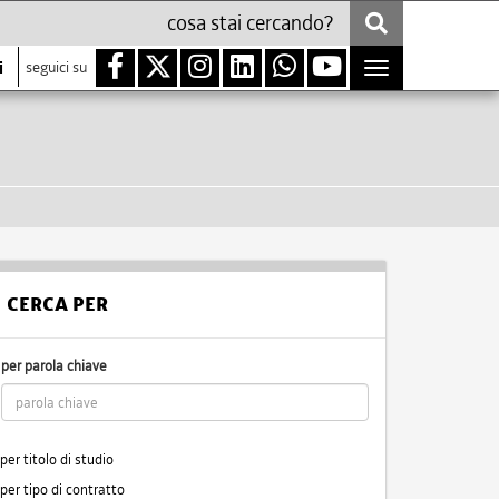
i
seguici su
Toggle
navigation
CERCA PER
per parola chiave
per titolo di studio
per tipo di contratto