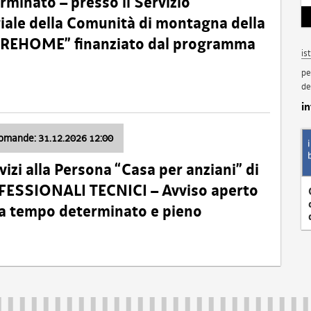
minato – presso il Servizio
oriale della Comunità di montagna della
o “REHOME” finanziato dal programma
is
pe
de
i
domande: 31.12.2026 12:00
izi alla Persona “Casa per anziani” di
ROFESSIONALI TECNICI – Avviso aperto
 a tempo determinato e pieno