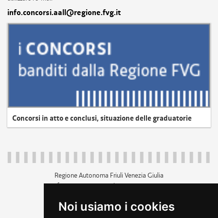
info.concorsi.aall@regione.fvg.it
Concorsi in atto e conclusi, situazione delle graduatorie
Regione Autonoma Friuli Venezia Giulia
c.f. 80014930327; p.iva 00526040324
piazza Unità d'Italia 1 Trieste
Noi usiamo i cookies
+39 040 3771111
regione.friuliveneziagiulia@certregione.fvg.it