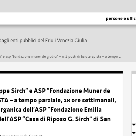
persone e uffic
dagli enti pubblici del Friuli Venezia Giulia
a tempo parziale, 18 ore settimanali, e indeterminato – per la dotazione organica dell’asp “fondazione emilia muner de giudici” di pradamano e dell’asp “casa di riposo g. sirch” di san pietro al natisone
eppe Sirch” e ASP “Fondazione Muner de
STA – a tempo parziale, 18 ore settimanali,
organica dell’ASP “Fondazione Emilia
ll’ASP “Casa di Riposo G. Sirch” di San