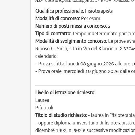
ASP "Casa di Riposo Giuseppe Sirch" e ASP "Fondazione E
Qualifica professionale:
Fisioterapista
Modalità di concorso:
Per esami
Numero di posti messi a concorso:
2
Tipo di contratto:
Tempo indeterminato part ti
Modalità di svolgimento concorso:
Le prove avra
Riposo G. Sirch, sita in Via del Klancic n. 2 330
calendario:
- Prova scritta: lunedì 08 giugno 2026 alle ore 1
- Prova orale: mercoledì 10 giugno 2026 dalle or
Livello di istruzione richiesto:
Laurea
Più titoli
Titolo di studio richiesto:
- laurea in “fisioterapi
- oppure diploma universitario di fisioterapista 
dicembre 1992, n. 502 e successive modificazion