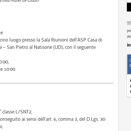
milia Muner de Giudici"
is
pe
me
de
nno luogo presso la Sala Riunioni dell’ASP Casa di
i
49 – San Pietro al Natisone (UD), con il seguente
0:00;
e 10:00.
a” classe L/SNT2;
conseguito ai sensi dell’art. 6, comma 3, del D.Lgs. 30
i;