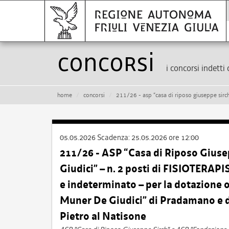
Concorsi
i concorsi indetti 
home
concorsi
211/26 - asp “casa di riposo giuseppe sirch” e asp “fondazione muner de giudici” – n. 2 posti di fisioterapista – 
05.05.2026
Scadenza:
25.05.2026 ore 12:00
211/26 - ASP “Casa di Riposo Gius
Giudici” – n. 2 posti di FISIOTERAPI
e indeterminato – per la dotazione 
Muner De Giudici” di Pradamano e de
Pietro al Natisone