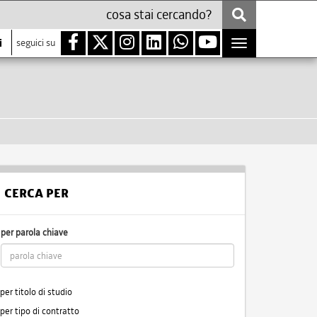
i
seguici su
Toggle
navigation
CERCA PER
per parola chiave
per titolo di studio
per tipo di contratto