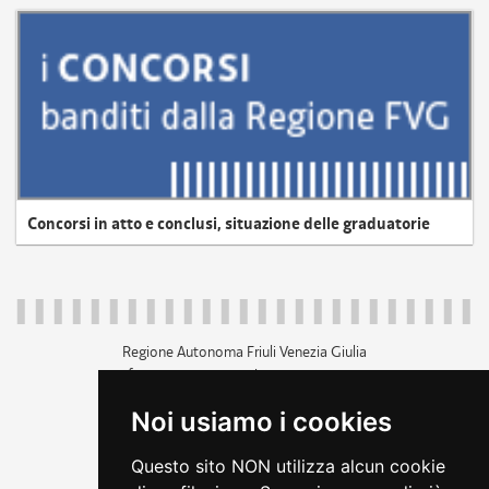
Concorsi in atto e conclusi, situazione delle graduatorie
Regione Autonoma Friuli Venezia Giulia
c.f. 80014930327; p.iva 00526040324
piazza Unità d'Italia 1 Trieste
Noi usiamo i cookies
+39 040 3771111
regione.friuliveneziagiulia@certregione.fvg.it
Questo sito NON utilizza alcun cookie
amministrazione trasparente