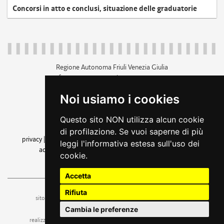
Concorsi in atto e conclusi, situazione delle graduatorie
Regione Autonoma Friuli Venezia Giulia
c.f. 80014930327; p.iva 00526040324
piazza Unità d'Italia 1 Trieste
Noi usiamo i cookies
+39 040 3771111
regione.friuliveneziagiulia@certregione.fvg.it
Questo sito NON utilizza alcun cookie
amministrazione trasparente
di profilazione. Se vuoi saperne di più
privacy
|
cookie
|
note legali
|
accessibilità
|
rss
|
dichiarazione di
leggi l'informativa estesa sull'uso dei
accessibilità
|
feedback
|
cambio preferenze cookie
cookie.
seguici su
Accetta
Rifiuta
ufficio stampa e comunicazione
sito a cura dell'
Cambia le preferenze
realizzazione
web design